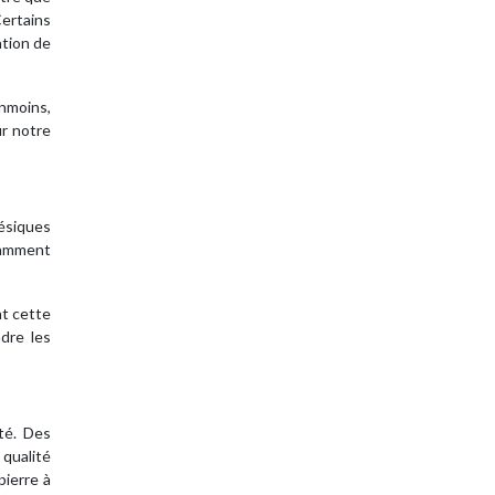
Certains
ation de
anmoins,
ur notre
gésiques
tamment
nt cette
dre les
ité. Des
 qualité
pierre à