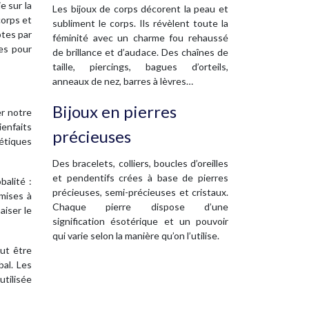
e sur la
Les bijoux de corps décorent la peau et
corps et
subliment le corps. Ils révèlent toute la
ptes par
féminité avec un charme fou rehaussé
es pour
de brillance et d’audace. Des chaînes de
taille, piercings, bagues d’orteils,
anneaux de nez, barres à lèvres…
Bijoux en pierres
er notre
ienfaits
précieuses
gétiques
Des bracelets, colliers, boucles d’oreilles
et pendentifs crées à base de pierres
balité :
précieuses, semi-précieuses et cristaux.
 mises à
Chaque pierre dispose d’une
aiser le
signification ésotérique et un pouvoir
qui varie selon la manière qu’on l’utilise.
eut être
al. Les
tilisée