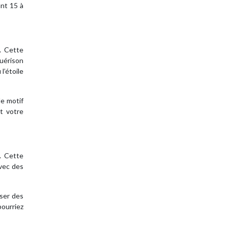
ant 15 à
. Cette
guérison
l’étoile
le motif
nt votre
. Cette
avec des
iser des
pourriez