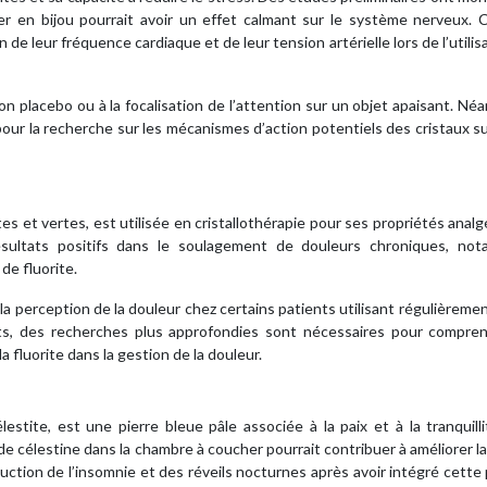
ter en bijou pourrait avoir un effet calmant sur le système nerveux. 
de leur fréquence cardiaque et de leur tension artérielle lors de l’utilis
tion placebo ou à la focalisation de l’attention sur un objet apaisant. Né
our la recherche sur les mécanismes d’action potentiels des cristaux s
tes et vertes, est utilisée en cristallothérapie pour ses propriétés anal
ésultats positifs dans le soulagement de douleurs chroniques, no
 de fluorite.
 perception de la douleur chez certains patients utilisant régulièreme
nts, des recherches plus approfondies sont nécessaires pour compren
a fluorite dans la gestion de la douleur.
stite, est une pierre bleue pâle associée à la paix et à la tranquill
 célestine dans la chambre à coucher pourrait contribuer à améliorer la
uction de l’insomnie et des réveils nocturnes après avoir intégré cette 