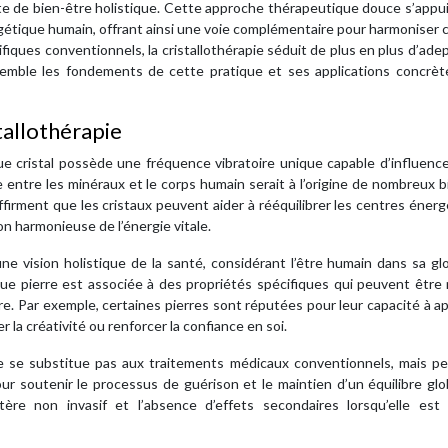
e de bien-être holistique. Cette approche thérapeutique douce s’appui
gétique humain, offrant ainsi une voie complémentaire pour harmoniser 
ifiques conventionnels, la cristallothérapie séduit de plus en plus d’ade
nsemble les fondements de cette pratique et ses applications concrèt
tallothérapie
que cristal possède une fréquence vibratoire unique capable d’influenc
entre les minéraux et le corps humain serait à l’origine de nombreux b
affirment que les cristaux peuvent aider à rééquilibrer les centres éner
ion harmonieuse de l’énergie vitale.
 une vision holistique de la santé, considérant l’être humain dans sa glo
que pierre est associée à des propriétés spécifiques qui peuvent être
re. Par exemple, certaines pierres sont réputées pour leur capacité à ap
r la créativité ou renforcer la confiance en soi.
 ne se substitue pas aux traitements médicaux conventionnels, mais p
soutenir le processus de guérison et le maintien d’un équilibre glob
re non invasif et l’absence d’effets secondaires lorsqu’elle est u