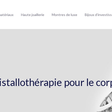
matériaux
Haute joaillerie
Montres de luxe
Bijoux d’investi
istallothérapie pour le corp