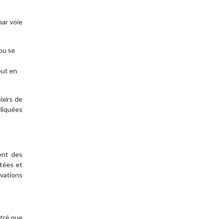
par voie
ou se
out en
ixirs de
pliquées
ent des
itées et
rvations
ntré que