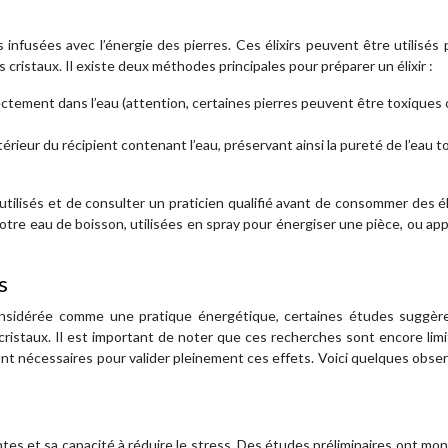
s infusées avec l’énergie des pierres. Ces élixirs peuvent être utilisés 
cristaux. Il existe deux méthodes principales pour préparer un élixir :
rectement dans l’eau (attention, certaines pierres peuvent être toxiques 
xtérieur du récipient contenant l’eau, préservant ainsi la pureté de l’eau t
x utilisés et de consulter un praticien qualifié avant de consommer des él
otre eau de boisson, utilisées en spray pour énergiser une pièce, ou ap
s
 considérée comme une pratique énergétique, certaines études suggèr
s cristaux. Il est important de noter que ces recherches sont encore lim
nt nécessaires pour valider pleinement ces effets. Voici quelques obse
tes et sa capacité à réduire le stress. Des études préliminaires ont mo