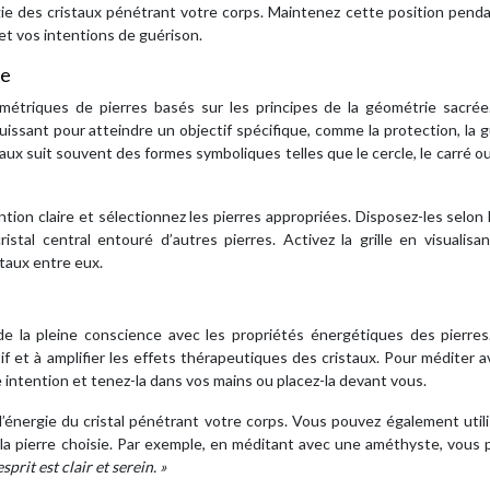
gie des cristaux pénétrant votre corps. Maintenez cette position pend
et vos intentions de guérison.
ée
métriques de pierres basés sur les principes de la géométrie sacrée
ssant pour atteindre un objectif spécifique, comme la protection, la 
taux suit souvent des formes symboliques telles que le cercle, le carré ou 
ntion claire et sélectionnez les pierres appropriées. Disposez-les selon 
stal central entouré d’autres pierres. Activez la grille en visualisa
taux entre eux.
de la pleine conscience avec les propriétés énergétiques des pierres
if et à amplifier les effets thérapeutiques des cristaux. Pour méditer 
e intention et tenez-la dans vos mains ou placez-la devant vous.
l’énergie du cristal pénétrant votre corps. Vous pouvez également util
e la pierre choisie. Par exemple, en méditant avec une améthyste, vous 
prit est clair et serein. »