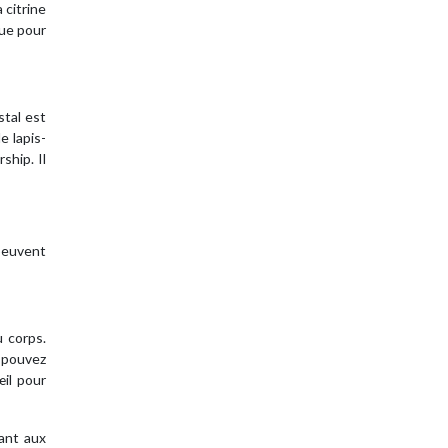
 citrine
que pour
stal est
e lapis-
ship. Il
peuvent
u corps.
s pouvez
œil pour
ant aux