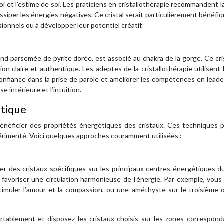
i et l’estime de soi. Les praticiens en cristallothérapie recommandent la
issiper les énergies négatives. Ce cristal serait particulièrement bénéfi
onnels ou à développer leur potentiel créatif.
fond parsemée de pyrite dorée, est associé au chakra de la gorge. Ce cri
n claire et authentique. Les adeptes de la cristallothérapie utilisent l
 confiance dans la prise de parole et améliorer les compétences en leader
 intérieure et l’intuition.
utique
bénéficier des propriétés énergétiques des cristaux. Ces techniques 
xpérimenté. Voici quelques approches couramment utilisées :
er des cristaux spécifiques sur les principaux centres énergétiques d
à favoriser une circulation harmonieuse de l’énergie. Par exemple, vou
timuler l’amour et la compassion, ou une améthyste sur le troisième 
rtablement et disposez les cristaux choisis sur les zones correspond