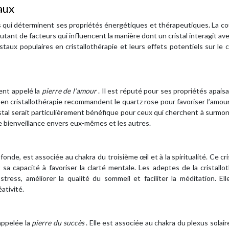
aux
 qui déterminent ses propriétés énergétiques et thérapeutiques. La cou
autant de facteurs qui influencent la manière dont un cristal interagit av
aux populaires en cristallothérapie et leurs effets potentiels sur le 
ent appelé la
pierre de l’amour
. Il est réputé pour ses propriétés apais
s en cristallothérapie recommandent le quartz rose pour favoriser l’amour
ristal serait particulièrement bénéfique pour ceux qui cherchent à surmo
e bienveillance envers eux-mêmes et les autres.
onde, est associée au chakra du troisième œil et à la spiritualité. Ce cri
sa capacité à favoriser la clarté mentale. Les adeptes de la cristallo
tress, améliorer la qualité du sommeil et faciliter la méditation. Ell
ativité.
appelée la
pierre du succès
. Elle est associée au chakra du plexus solair