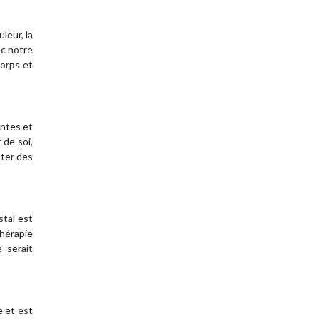
leur, la
ec notre
corps et
antes et
 de soi,
nter des
stal est
thérapie
e serait
e et est